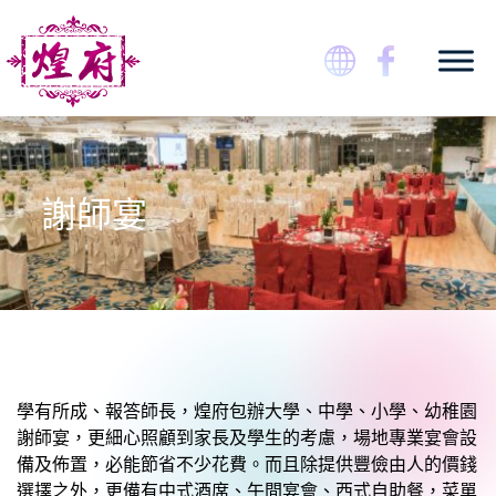
Skip
to
content
煌府婚宴專門店
謝師宴
學有所成、報答師長，煌府包辦大學、中學、小學、幼稚園
謝師宴，更細心照顧到家長及學生的考慮，場地專業宴會設
備及佈置，必能節省不少花費。而且除提供豐儉由人的價錢
選擇之外，更備有中式酒席、午間宴會、西式自助餐，菜單