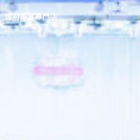
煌府婚宴專門店