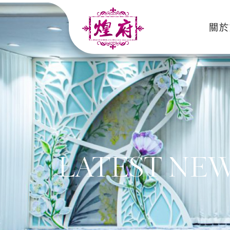
Skip
to
關於
content
煌府婚宴專門店
LATEST NE