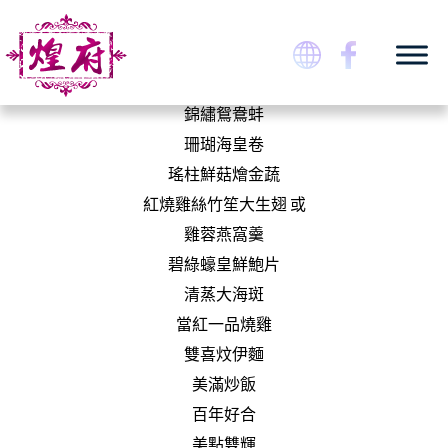
TUEN MUN WEDDING
Skip
to
BANQUET ZH
珠聯璧合宴
content
蜜月鴻運乳豬全體(件上)
錦繡鴛鴦蚌
煌府婚宴專門店
珊瑚海皇卷
瑤柱鮮菇燴金蔬
紅燒雞絲竹笙大生翅 或
雞蓉燕窩羹
碧綠蠔皇鮮鮑片
清蒸大海斑
當紅一品燒雞
雙喜炆伊麵
美滿炒飯
百年好合
美點雙輝