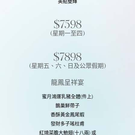
美點雙輝
$7598
(星期一至四)
$7898
(星期五、六、日及公眾假期)
龍鳳呈祥宴
蜜月鴻運乳豬全體(件上)
鵲巢鮮帶子
香酥黃金鳳尾蝦
發財多子瑤柱甫
紅燒菜膽大鮑翅(十八兩) 或