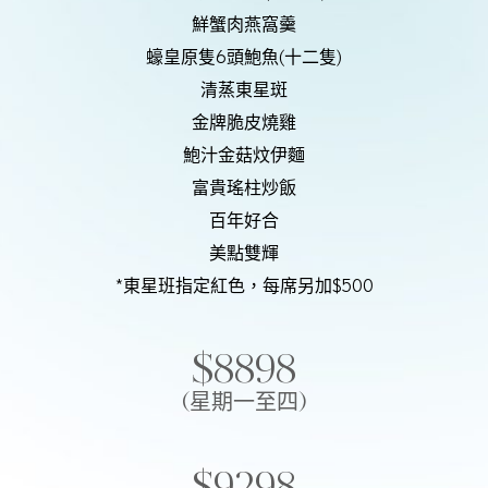
鮮蟹肉燕窩羹
蠔皇原隻6頭鮑魚(十二隻)
清蒸東星斑
金牌脆皮燒雞
鮑汁金菇炆伊麵
富貴瑤柱炒飯
百年好合
美點雙輝
*東星班指定紅色，每席另加$500
$8898
(星期一至四)