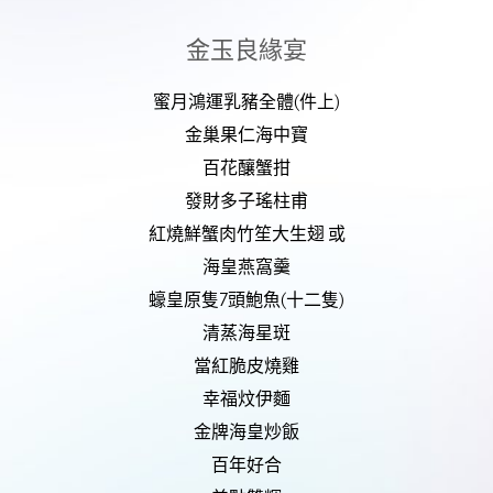
金玉良緣宴
蜜月鴻運乳豬全體(件上)
金巢果仁海中寶
百花釀蟹拑
發財多子瑤柱甫
紅燒鮮蟹肉竹笙大生翅 或
海皇燕窩羹
蠔皇原隻7頭鮑魚(十二隻)
清蒸海星斑
當紅脆皮燒雞
幸福炆伊麵
金牌海皇炒飯
百年好合