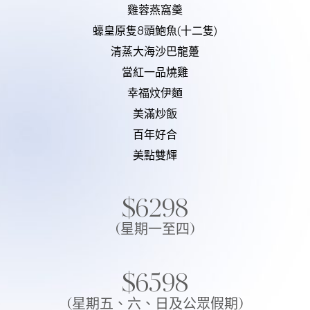
雞蓉燕窩羹
蠔皇原隻8頭鮑魚(十二隻)
清蒸大海沙巴龍躉
當紅一品燒雞
幸福炆伊麵
美滿炒飯
百年好合
美點雙輝
$6298
(星期一至四)
$6598
(星期五、六、日及公眾假期)