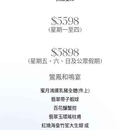
$5598
(星期一至四)
$5898
(星期五、六、日及公眾假期)
鸞鳳和鳴宴
蜜月鴻運乳豬全體(件上)
翡翠帶子蝦球
百花釀蟹拑
翡翠玉環瑤柱甫
紅燒海皇竹笙大生翅 或